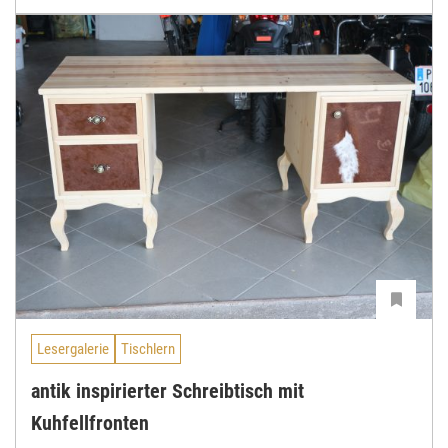
Lesergalerie
Tischlern
antik inspirierter Schreibtisch mit
Kuhfellfronten