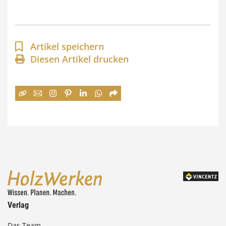
s
p
a
Artikel speichern
n
Diesen Artikel drucken
n
e
:
7
4
,
0
0
Verlag
€
Das Team