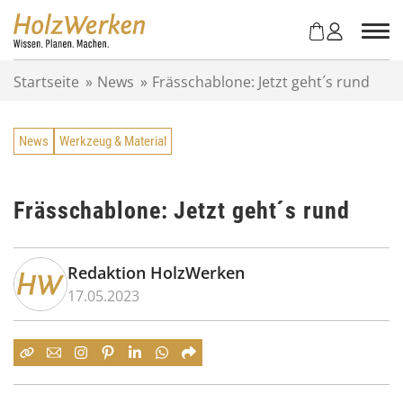
Z
u
m
I
Startseite
»
News
»
Frässchablone: Jetzt geht´s rund
n
h
a
News
Werkzeug & Material
l
t
s
p
Frässchablone: Jetzt geht´s rund
r
i
n
Redaktion HolzWerken
g
17.05.2023
e
n