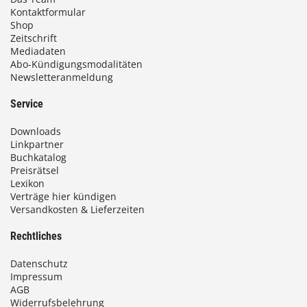
b
Kontaktformular
Shop
i
Zeitschrift
Mediadaten
s
Abo-Kündigungsmodalitäten
Newsletteranmeldung
9
3
Service
,
Downloads
0
Linkpartner
Buchkatalog
0
Preisrätsel
Lexikon
Verträge hier kündigen
€
Versandkosten & Lieferzeiten
Rechtliches
Datenschutz
Impressum
AGB
Widerrufsbelehrung