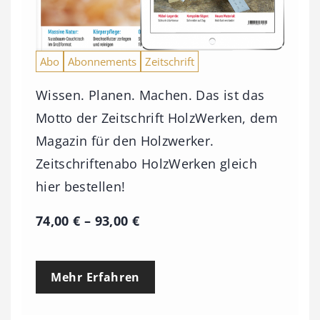
Abo
Abonnements
Zeitschrift
Wissen. Planen. Machen. Das ist das
Motto der Zeitschrift HolzWerken, dem
Magazin für den Holzwerker.
Zeitschriftenabo HolzWerken gleich
hier bestellen!
P
74,00
€
–
93,00
€
r
e
Mehr Erfahren
i
s