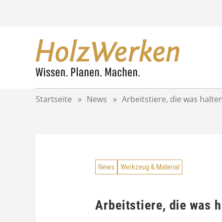
Z
u
m
I
n
h
a
l
t
Startseite
»
News
»
Arbeitstiere, die was hal
s
p
r
i
n
g
News
Werkzeug & Material
e
n
Arbeitstiere, die was