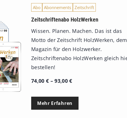
Abo
Abonnements
Zeitschrift
Zeitschriftenabo HolzWerken
Wissen. Planen. Machen. Das ist das
Motto der Zeitschrift HolzWerken, de
Magazin für den Holzwerker.
Zeitschriftenabo HolzWerken gleich hi
bestellen!
P
74,00
€
–
93,00
€
r
e
Mehr Erfahren
i
s
s