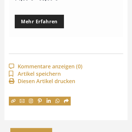
r
e
Mehr Erfahren
i
s
s
p
a
Kommentare anzeigen
(0)
n
Artikel speichern
Diesen Artikel drucken
n
e
:
7
4
,