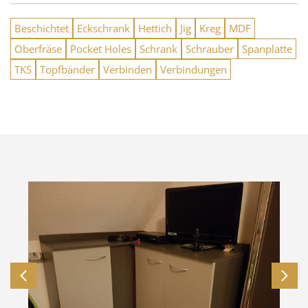
Beschichtet
Eckschrank
Hettich
Jig
Kreg
MDF
Oberfräse
Pocket Holes
Schrank
Schrauber
Spanplatte
TKS
Topfbänder
Verbinden
Verbindungen