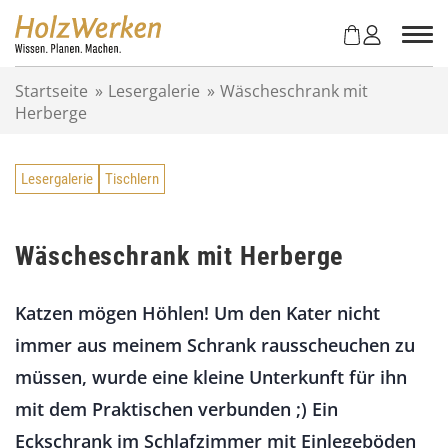
Z
u
m
I
Startseite
»
Lesergalerie
»
Wäscheschrank mit
n
Herberge
h
a
l
Lesergalerie
Tischlern
t
s
p
r
Wäscheschrank mit Herberge
i
n
Katzen mögen Höhlen! Um den Kater nicht
g
e
immer aus meinem Schrank rausscheuchen zu
n
müssen, wurde eine kleine Unterkunft für ihn
mit dem Praktischen verbunden ;) Ein
Eckschrank im Schlafzimmer mit Einlegeböden