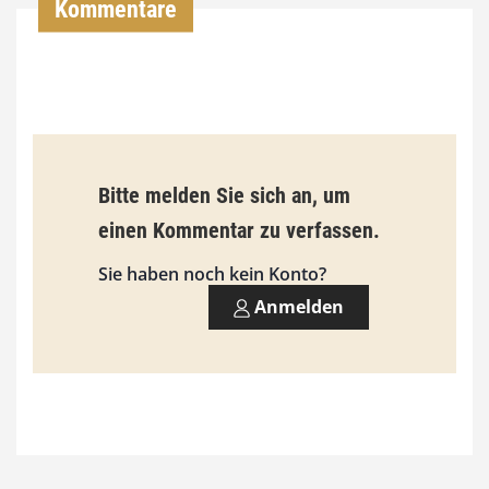
Kommentare
0
0
€
b
Bitte melden Sie sich an, um
i
einen Kommentar zu verfassen.
s
9
Sie haben noch kein Konto?
3
Anmelden
,
0
0
€