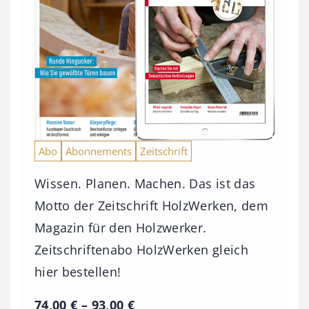
Abo
Abonnements
Zeitschrift
Wissen. Planen. Machen. Das ist das
Motto der Zeitschrift HolzWerken, dem
Magazin für den Holzwerker.
Zeitschriftenabo HolzWerken gleich
hier bestellen!
P
74,00
€
–
93,00
€