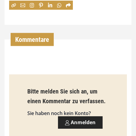
:
7
4
,
Kommentare
0
0
€
b
Bitte melden Sie sich an, um
i
einen Kommentar zu verfassen.
s
9
Sie haben noch kein Konto?
3
Anmelden
,