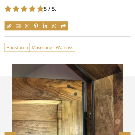
5
/ 5.
Haustüren
Maserung
Walnuss