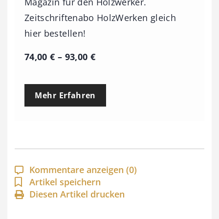
Magazin für den Holzwerker.
Zeitschriftenabo HolzWerken gleich
hier bestellen!
P
74,00
€
–
93,00
€
r
e
Mehr Erfahren
i
s
s
p
a
Kommentare anzeigen
(0)
n
Artikel speichern
Diesen Artikel drucken
n
e