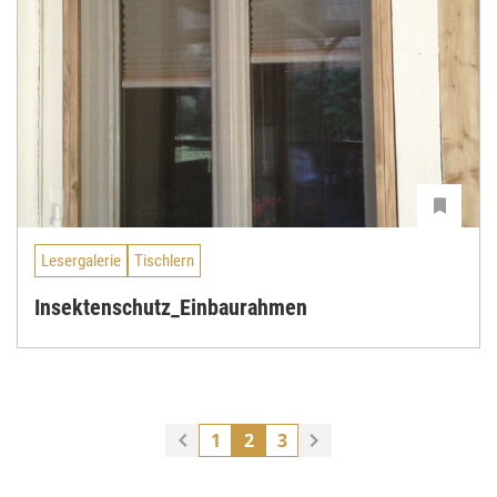
Lesergalerie
Tischlern
Insektenschutz_Einbaurahmen
1
2
3