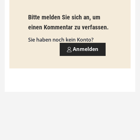
b
Bitte melden Sie sich an, um
i
einen Kommentar zu verfassen.
s
9
Sie haben noch kein Konto?
3
Anmelden
,
0
0
€