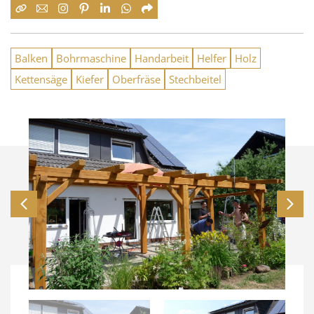
Balken
Bohrmaschine
Handarbeit
Helfer
Holz
Kettensäge
Kiefer
Oberfräse
Stechbeitel