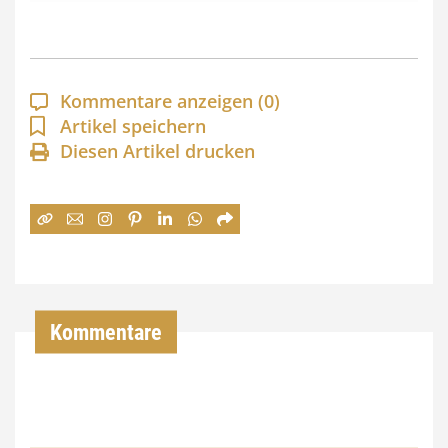
s
p
a
Kommentare anzeigen
(0)
n
Artikel speichern
Diesen Artikel drucken
n
e
:
7
4
,
Kommentare
0
0
€