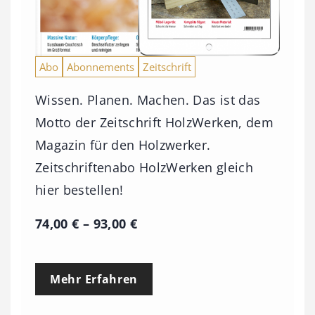
Abo
Abonnements
Zeitschrift
Wissen. Planen. Machen. Das ist das
Motto der Zeitschrift HolzWerken, dem
Magazin für den Holzwerker.
Zeitschriftenabo HolzWerken gleich
hier bestellen!
P
74,00
€
–
93,00
€
r
e
Mehr Erfahren
i
s