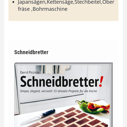
Japansägen,Kettensäge,Stechbeitel,Ober
fräse ,Bohrmaschine
Schneidbretter