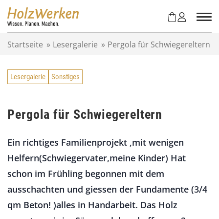
Z
u
m
I
Startseite
»
Lesergalerie
»
Pergola für Schwiegereltern
n
h
a
Lesergalerie
Sonstiges
l
t
s
p
Pergola für Schwiegereltern
r
i
Ein richtiges Familienprojekt ,mit wenigen
n
g
Helfern(Schwiegervater,meine Kinder) Hat
e
schon im Frühling begonnen mit dem
n
ausschachten und giessen der Fundamente (3/4
qm Beton! )alles in Handarbeit. Das Holz