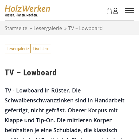
Z
u
m
I
Startseite
»
Lesergalerie
»
TV – Lowboard
n
h
a
Lesergalerie
Tischlern
l
t
s
p
TV – Lowboard
r
i
TV - Lowboard in Rüster. Die
n
g
Schwalbenschwanzzinken sind in Handarbeit
e
gefertigt, nicht gefräst. Oberer Korpus mit
n
Klappe und Tip-On. Die mittleren Korpen
beinhalten je eine Schublade, die klassisch