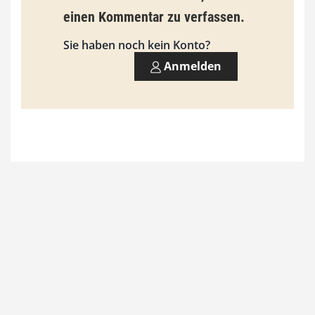
einen Kommentar zu verfassen.
s
9
Sie haben noch kein Konto?
3
Anmelden
,
0
0
€