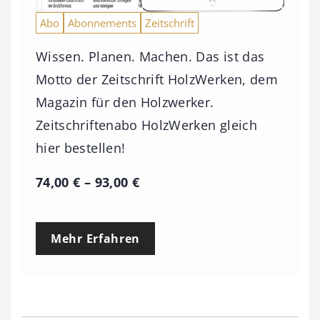
Abo
Abonnements
Zeitschrift
Wissen. Planen. Machen. Das ist das
Motto der Zeitschrift HolzWerken, dem
Magazin für den Holzwerker.
Zeitschriftenabo HolzWerken gleich
hier bestellen!
P
74,00
€
–
93,00
€
r
e
Mehr Erfahren
i
s
s
p