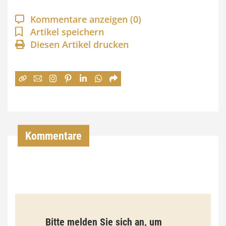
a
Kommentare anzeigen
(0)
n
Artikel speichern
Diesen Artikel drucken
n
e
:
7
4
,
Kommentare
0
0
€
b
Bitte melden Sie sich an, um
i