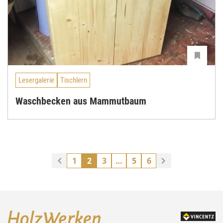
Lesergalerie
Tischlern
Waschbecken aus Mammutbaum
1
2
3
…
5
6