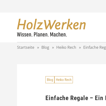
Z
u
m
I
n
h
a
l
t
Startseite
»
Blog
»
Heiko Rech
»
Einfache Reg
s
p
r
i
n
g
Blog
Heiko Rech
e
n
Einfache Regale – Ein