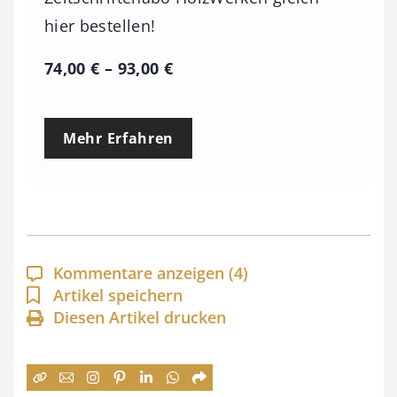
hier bestellen!
P
74,00
€
–
93,00
€
r
e
Mehr Erfahren
i
s
s
p
a
Kommentare anzeigen
(4)
n
Artikel speichern
Diesen Artikel drucken
n
e
: