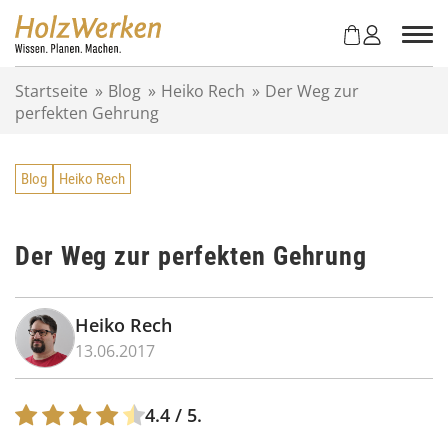
Z
u
m
I
Startseite
»
Blog
»
Heiko Rech
»
Der Weg zur
n
perfekten Gehrung
h
a
l
Blog
Heiko Rech
t
s
p
r
Der Weg zur perfekten Gehrung
i
n
g
Heiko Rech
e
13.06.2017
n
4.4
/ 5.