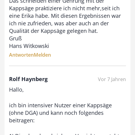
Das schneiden einer Gehrung mit der
0
Kappsäge praktiziere ich nicht mehr,seit ich
eine Erika habe. Mit diesen Ergebnissen war
€
ich nie zufrieden, was aber auch an der
Qualität der Kappsäge gelegen hat.
Gruß
Hans Witkowski
Antworten
Melden
Rolf Haynberg
Vor 7 Jahren
Hallo,
ich bin intensiver Nutzer einer Kappsäge
(ohne DGA) und kann noch folgendes
beitragen: