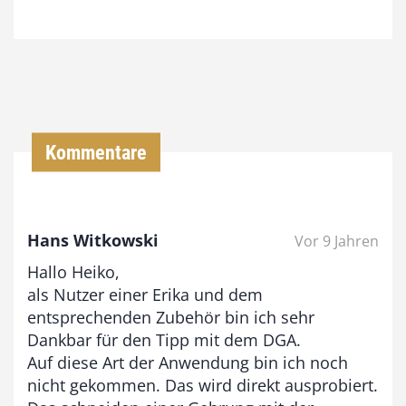
7
4
,
0
0
Kommentare
€
b
Hans Witkowski
Vor 9 Jahren
i
Hallo Heiko,
s
als Nutzer einer Erika und dem
9
entsprechenden Zubehör bin ich sehr
3
Dankbar für den Tipp mit dem DGA.
,
Auf diese Art der Anwendung bin ich noch
nicht gekommen. Das wird direkt ausprobiert.
0