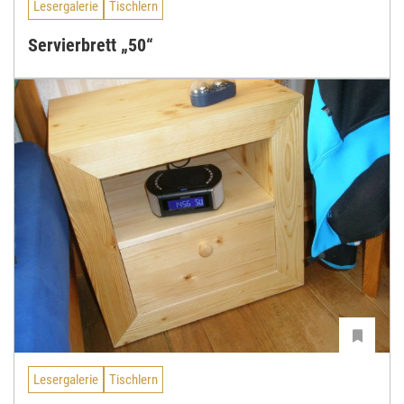
Lesergalerie
Tischlern
Servierbrett „50“
Lesergalerie
Tischlern