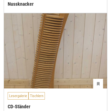
Nussknacker
Lesergalerie
Tischlern
CD-Ständer