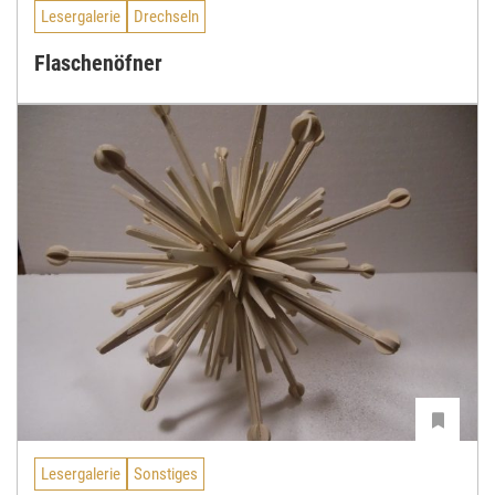
Lesergalerie
Drechseln
Flaschenöfner
Lesergalerie
Sonstiges