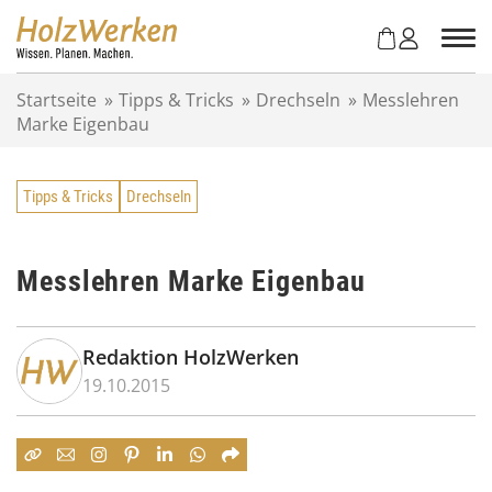
Z
u
m
I
Startseite
»
Tipps & Tricks
»
Drechseln
»
Messlehren
n
Marke Eigenbau
h
a
l
Tipps & Tricks
Drechseln
t
s
p
r
Messlehren Marke Eigenbau
i
n
g
Redaktion HolzWerken
e
19.10.2015
n