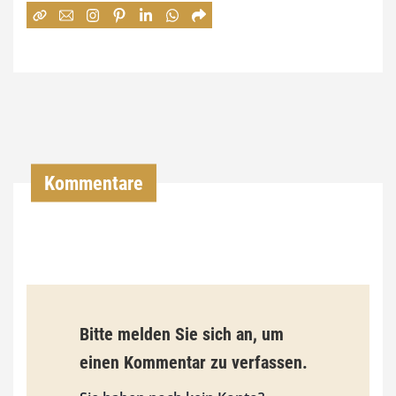
7
4
,
0
0
€
Kommentare
b
i
s
9
3
Bitte melden Sie sich an, um
,
einen Kommentar zu verfassen.
0