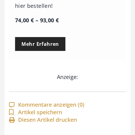
hier bestellen!
P
74,00
€
–
93,00
€
r
e
Mehr Erfahren
i
s
s
Anzeige:
p
a
n
Kommentare anzeigen
(0)
n
Artikel speichern
e
Diesen Artikel drucken
: