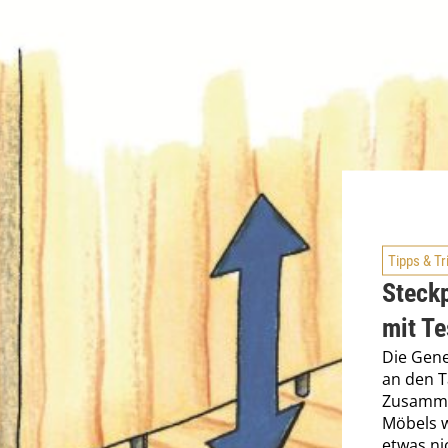
Tipps & Tr
Steck
mit T
Die Gene
an den T
Zusamme
Möbels w
etwas ni