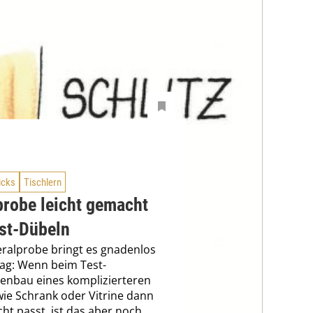
icks
Tischlern
probe leicht gemacht
est-Dübeln
ralprobe bringt es gnadenlos
ag: Wenn beim Test-
nbau eines komplizierteren
ie Schrank oder Vitrine dann
cht passt, ist das aber noch