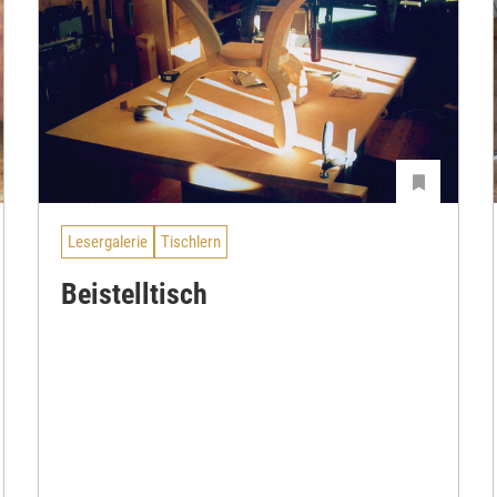
Lesergalerie
Tischlern
Beistelltisch