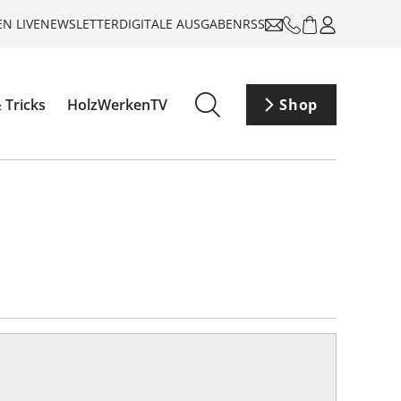
N LIVE
NEWSLETTER
DIGITALE AUSGABEN
RSS
 Tricks
HolzWerkenTV
Shop