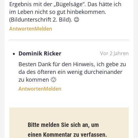
,
Ergebnis mit der „Bügelsäge“. Das hätte ich
im Leben nicht so gut hinbekommen.
0
(Bildunterschrift 2. Bild). 😉
0
Antworten
Melden
€
Dominik Ricker
Vor 2 Jahren
Besten Dank für den Hinweis, ich gebe zu
da des öfteren ein wenig durcheinander
zu kommen 🙂
Antworten
Melden
Bitte melden Sie sich an, um
einen Kommentar zu verfassen.