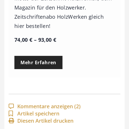
Magazin für den Holzwerker.
Zeitschriftenabo HolzWerken gleich
hier bestellen!
P
74,00
€
–
93,00
€
r
e
Mehr Erfahren
i
s
s
p
a
Kommentare anzeigen
(2)
n
Artikel speichern
Diesen Artikel drucken
n