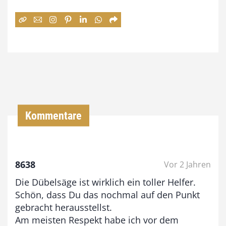
e
:
7
4
,
0
0
Kommentare
€
b
8638
Vor 2 Jahren
i
Die Dübelsäge ist wirklich ein toller Helfer.
s
Schön, dass Du das nochmal auf den Punkt
9
gebracht herausstellst.
3
Am meisten Respekt habe ich vor dem