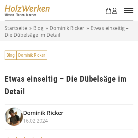
Z
u
m
I
Startseite
»
Blog
»
Dominik Ricker
»
Etwas einseitig –
n
Die Dübelsäge im Detail
h
a
l
Blog
Dominik Ricker
t
s
p
r
Etwas einseitig – Die Dübelsäge im
i
Detail
n
g
e
n
Dominik Ricker
16.02.2024