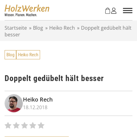
Z
u
m
I
Startseite
»
Blog
»
Heiko Rech
»
Doppelt gedübelt hält
n
besser
h
a
l
Blog
Heiko Rech
t
s
p
r
Doppelt gedübelt hält besser
i
n
g
Heiko Rech
e
18.12.2018
n