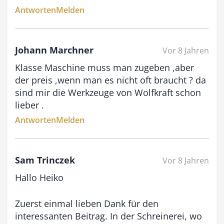
,
Antworten
Melden
0
0
Johann Marchner
Vor 8 Jahren
Klasse Maschine muss man zugeben ,aber
€
der preis ,wenn man es nicht oft braucht ? da
sind mir die Werkzeuge von Wolfkraft schon
lieber .
Antworten
Melden
Sam Trinczek
Vor 8 Jahren
Hallo Heiko
Zuerst einmal lieben Dank für den
interessanten Beitrag. In der Schreinerei, wo