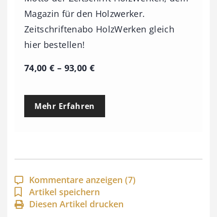
Magazin für den Holzwerker.
Zeitschriftenabo HolzWerken gleich
hier bestellen!
P
74,00
€
–
93,00
€
r
e
Mehr Erfahren
i
s
s
p
a
Kommentare anzeigen
(7)
n
Artikel speichern
Diesen Artikel drucken
n