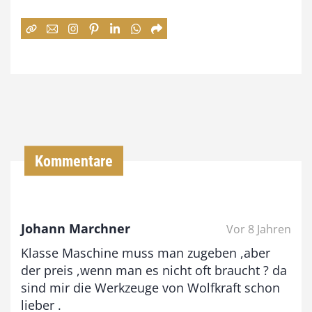
e
:
7
4
,
0
0
Kommentare
€
b
Johann Marchner
Vor 8 Jahren
i
Klasse Maschine muss man zugeben ,aber
s
der preis ,wenn man es nicht oft braucht ? da
9
sind mir die Werkzeuge von Wolfkraft schon
3
lieber .