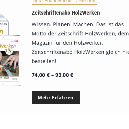
Abo
Abonnements
Zeitschrift
Zeitschriftenabo HolzWerken
Wissen. Planen. Machen. Das ist das
Motto der Zeitschrift HolzWerken, de
Magazin für den Holzwerker.
Zeitschriftenabo HolzWerken gleich hi
bestellen!
P
74,00
€
–
93,00
€
r
e
Mehr Erfahren
i
s
s