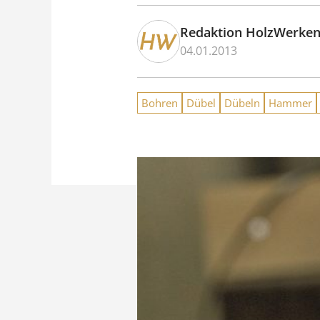
Redaktion HolzWerke
04.01.2013
Bohren
Dübel
Dübeln
Hammer