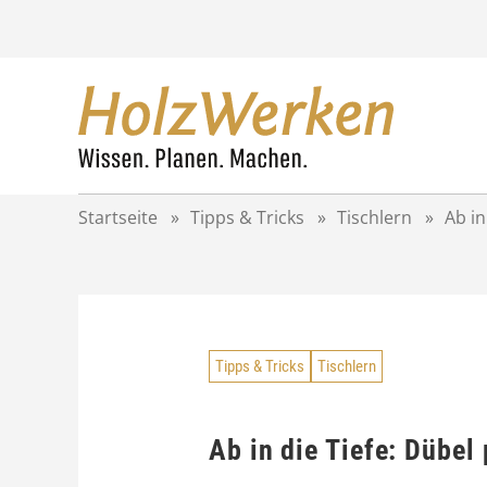
Z
u
m
I
n
h
a
l
t
Startseite
»
Tipps & Tricks
»
Tischlern
»
Ab in
s
p
r
i
n
g
Tipps & Tricks
Tischlern
e
n
Ab in die Tiefe: Dübel