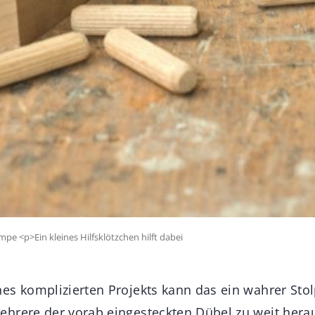
pe <p>Ein kleines Hilfsklötzchen hilft dabei
es komplizierten Projekts kann das ein wahrer Stol
hrere der vorab eingesteckten Dübel zu weit hera