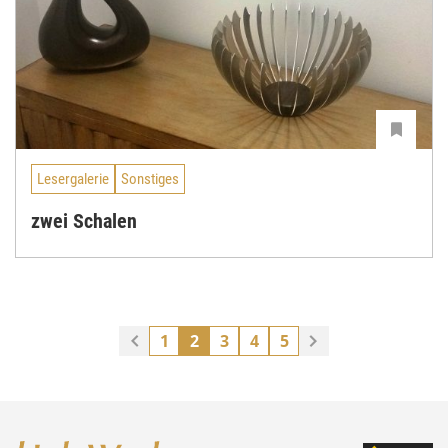
Lesergalerie
Sonstiges
zwei Schalen
1
2
3
4
5