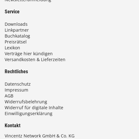
9
3
Service
,
Downloads
0
Linkpartner
Buchkatalog
0
Preisrätsel
Lexikon
Verträge hier kündigen
Versandkosten & Lieferzeiten
€
Rechtliches
Datenschutz
Impressum
AGB
Widerrufsbelehrung
Widerruf für digitale Inhalte
Einwilligungserklärung
Kontakt
Vincentz Network GmbH & Co. KG