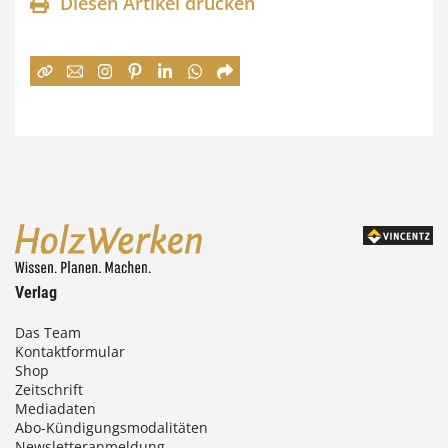
n
Diesen Artikel drucken
n
e
:
7
4
,
0
0
Verlag
€
Das Team
Kontaktformular
b
Shop
i
Zeitschrift
Mediadaten
s
Abo-Kündigungsmodalitäten
Newsletteranmeldung