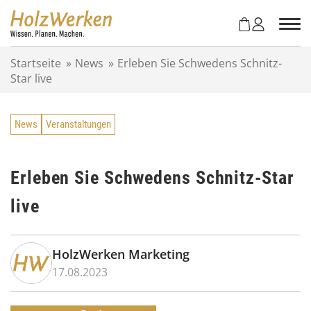
Z
u
m
I
Startseite
»
News
»
Erleben Sie Schwedens Schnitz-
n
Star live
h
a
l
News
Veranstaltungen
t
s
p
r
Erleben Sie Schwedens Schnitz-Star
i
live
n
g
e
n
HolzWerken Marketing
17.08.2023