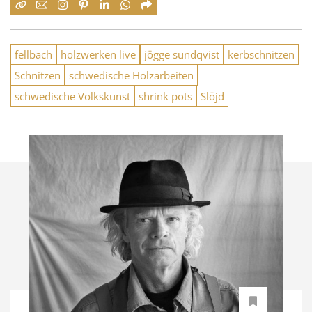
fellbach
holzwerken live
jögge sundqvist
kerbschnitzen
Schnitzen
schwedische Holzarbeiten
schwedische Volkskunst
shrink pots
Slöjd