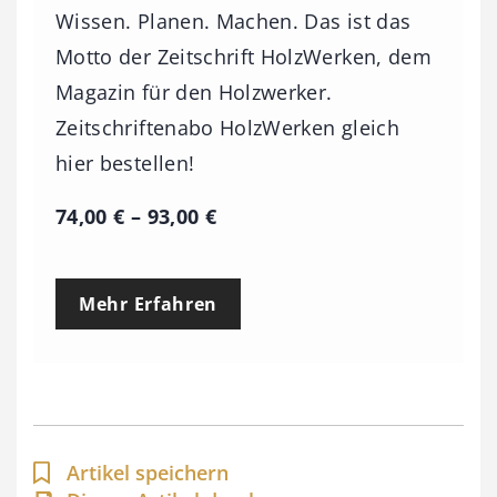
Wissen. Planen. Machen. Das ist das
Motto der Zeitschrift HolzWerken, dem
Magazin für den Holzwerker.
Zeitschriftenabo HolzWerken gleich
hier bestellen!
P
74,00
€
–
93,00
€
r
e
Mehr Erfahren
i
s
s
p
a
Artikel speichern