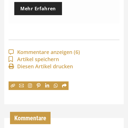
e
Mehr Erfahren
i
s
s
p
a
Kommentare anzeigen
(6)
n
Artikel speichern
Diesen Artikel drucken
n
e
:
7
4
,
Kommentare
0