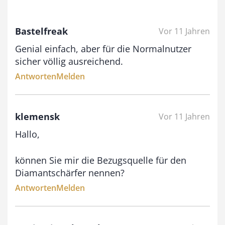
0
Bastelfreak
Vor 11 Jahren
€
Genial einfach, aber für die Normalnutzer
b
sicher völlig ausreichend.
i
Antworten
Melden
s
9
klemensk
Vor 11 Jahren
3
Hallo,
,
0
können Sie mir die Bezugsquelle für den
0
Diamantschärfer nennen?
Antworten
Melden
€