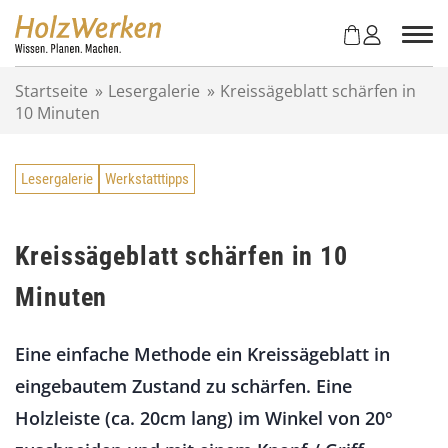
Z
u
m
I
Startseite
»
Lesergalerie
»
Kreissägeblatt schärfen in
n
10 Minuten
h
a
l
Lesergalerie
Werkstatttipps
t
s
p
r
Kreissägeblatt schärfen in 10
i
Minuten
n
g
e
Eine einfache Methode ein Kreissägeblatt in
n
eingebautem Zustand zu schärfen. Eine
Holzleiste (ca. 20cm lang) im Winkel von 20°