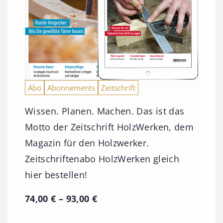
Abo
Abonnements
Zeitschrift
Wissen. Planen. Machen. Das ist das
Motto der Zeitschrift HolzWerken, dem
Magazin für den Holzwerker.
Zeitschriftenabo HolzWerken gleich
hier bestellen!
P
74,00
€
–
93,00
€
r