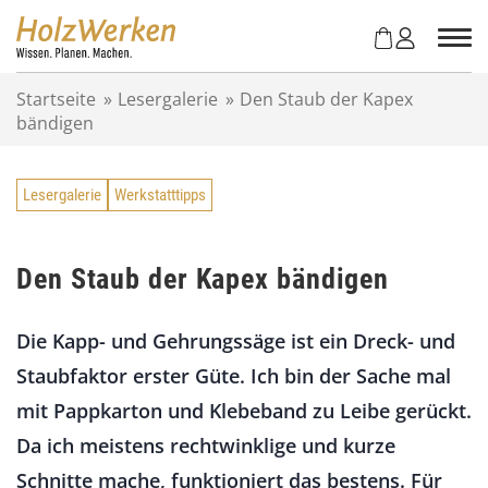
Z
u
m
I
Startseite
»
Lesergalerie
»
Den Staub der Kapex
n
bändigen
h
a
l
Lesergalerie
Werkstatttipps
t
s
p
r
Den Staub der Kapex bändigen
i
n
Die Kapp- und Gehrungssäge ist ein Dreck- und
g
e
Staubfaktor erster Güte. Ich bin der Sache mal
n
mit Pappkarton und Klebeband zu Leibe gerückt.
Da ich meistens rechtwinklige und kurze
Schnitte mache, funktioniert das bestens. Für