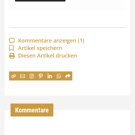
s
s
p
a
Kommentare anzeigen
(1)
n
Artikel speichern
Diesen Artikel drucken
n
e
:
7
4
,
Kommentare
0
0