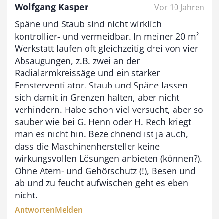
Wolfgang Kasper
Vor 10 Jahren
€
Späne und Staub sind nicht wirklich
b
kontrollier- und vermeidbar. In meiner 20 m²
i
Werkstatt laufen oft gleichzeitig drei von vier
Absaugungen, z.B. zwei an der
s
Radialarmkreissäge und ein starker
9
Fensterventilator. Staub und Späne lassen
3
sich damit in Grenzen halten, aber nicht
,
verhindern. Habe schon viel versucht, aber so
sauber wie bei G. Henn oder H. Rech kriegt
0
man es nicht hin. Bezeichnend ist ja auch,
0
dass die Maschinenhersteller keine
wirkungsvollen Lösungen anbieten (können?).
Ohne Atem- und Gehörschutz (!), Besen und
€
ab und zu feucht aufwischen geht es eben
nicht.
Antworten
Melden