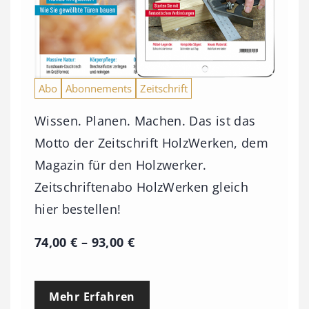
Abo
Abonnements
Zeitschrift
Wissen. Planen. Machen. Das ist das
Motto der Zeitschrift HolzWerken, dem
Magazin für den Holzwerker.
Zeitschriftenabo HolzWerken gleich
hier bestellen!
P
74,00
€
–
93,00
€
r
e
Mehr Erfahren
i