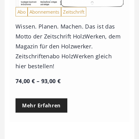
Abo
Abonnements
Zeitschrift
Wissen. Planen. Machen. Das ist das
Motto der Zeitschrift HolzWerken, dem
Magazin für den Holzwerker.
Zeitschriftenabo HolzWerken gleich
hier bestellen!
P
74,00
€
–
93,00
€
r
e
Mehr Erfahren
i
s
s