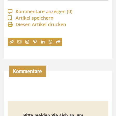
p
a
Kommentare anzeigen
(0)
n
Artikel speichern
Diesen Artikel drucken
n
e
:
7
4
,
Kommentare
0
0
€
b
Bitte melden Sie sich an, um