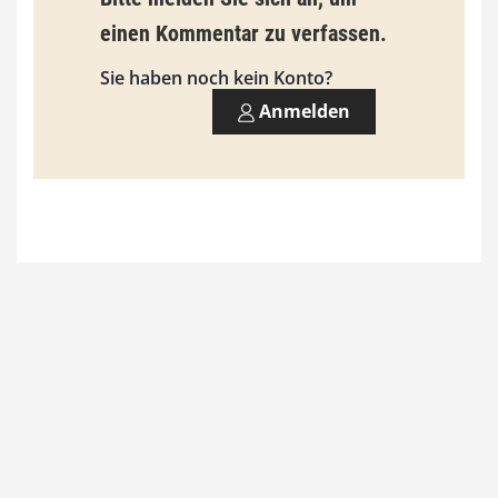
i
einen Kommentar zu verfassen.
s
9
Sie haben noch kein Konto?
3
Anmelden
,
0
0
€