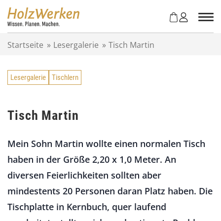
Z
u
m
I
Startseite
»
Lesergalerie
»
Tisch Martin
n
h
a
Lesergalerie
Tischlern
l
t
s
p
Tisch Martin
r
i
Mein Sohn Martin wollte einen normalen Tisch
n
g
haben in der Größe 2,20 x 1,0 Meter. An
e
diversen Feierlichkeiten sollten aber
n
mindestents 20 Personen daran Platz haben. Die
Tischplatte in Kernbuch, quer laufend