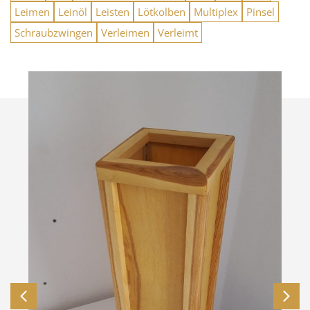
Leimen
Leinöl
Leisten
Lötkolben
Multiplex
Pinsel
Schraubzwingen
Verleimen
Verleimt