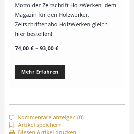
Motto der Zeitschrift HolzWerken, dem
Magazin für den Holzwerker.
Zeitschriftenabo HolzWerken gleich
hier bestellen!
P
74,00
€
–
93,00
€
r
e
Mehr Erfahren
i
s
s
p
a
Kommentare anzeigen
(0)
n
Artikel speichern
Diesen Artikel drucken