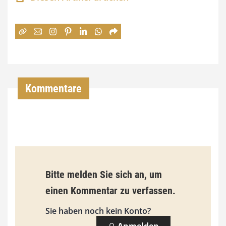
n
e
:
7
4
,
Kommentare
0
0
€
b
Bitte melden Sie sich an, um
i
einen Kommentar zu verfassen.
s
9
Sie haben noch kein Konto?