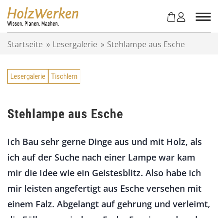
Z
u
m
I
Startseite
»
Lesergalerie
»
Stehlampe aus Esche
n
h
a
Lesergalerie
Tischlern
l
t
s
p
Stehlampe aus Esche
r
i
Ich Bau sehr gerne Dinge aus und mit Holz, als
n
g
ich auf der Suche nach einer Lampe war kam
e
mir die Idee wie ein Geistesblitz. Also habe ich
n
mir leisten angefertigt aus Esche versehen mit
einem Falz. Abgelangt auf gehrung und verleimt,