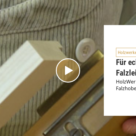
Holzwerk
Für e
Falzle
HolzWerk
Falzhobe