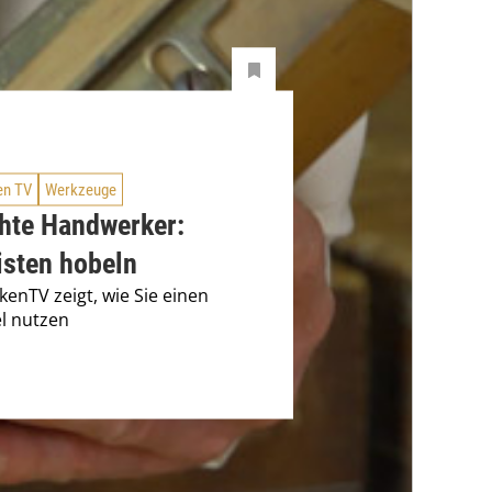
en TV
Werkzeuge
chte Handwerker:
isten hobeln
enTV zeigt, wie Sie einen
l nutzen