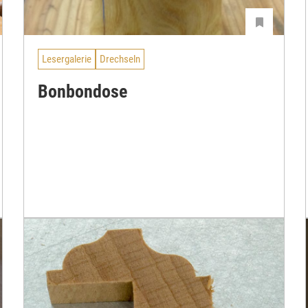
Lesergalerie
Drechseln
Bonbondose