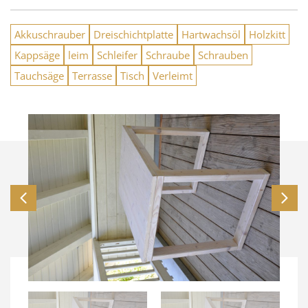
Akkuschrauber
Dreischichtplatte
Hartwachsöl
Holzkitt
Kappsäge
leim
Schleifer
Schraube
Schrauben
Tauchsäge
Terrasse
Tisch
Verleimt