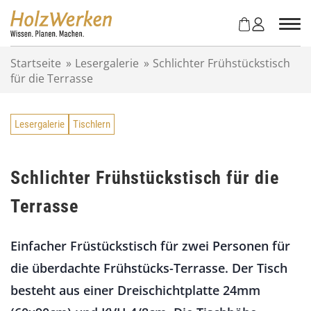
Z
u
m
I
Startseite
»
Lesergalerie
»
Schlichter Frühstückstisch
n
für die Terrasse
h
a
l
Lesergalerie
Tischlern
t
s
p
r
Schlichter Frühstückstisch für die
i
Terrasse
n
g
e
Einfacher Früstückstisch für zwei Personen für
n
die überdachte Frühstücks-Terrasse. Der Tisch
besteht aus einer Dreischichtplatte 24mm