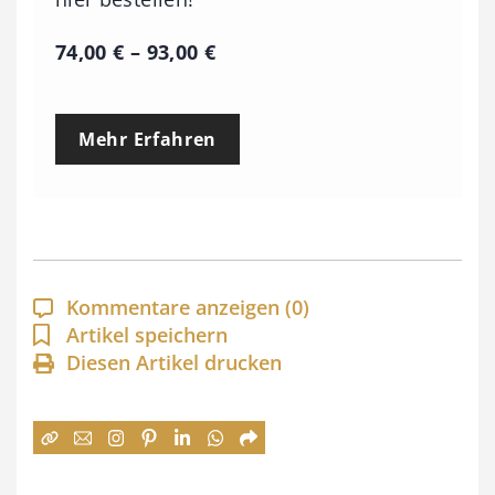
P
74,00
€
–
93,00
€
r
e
Mehr Erfahren
i
s
s
p
a
Kommentare anzeigen
(0)
n
Artikel speichern
Diesen Artikel drucken
n
e
:
7