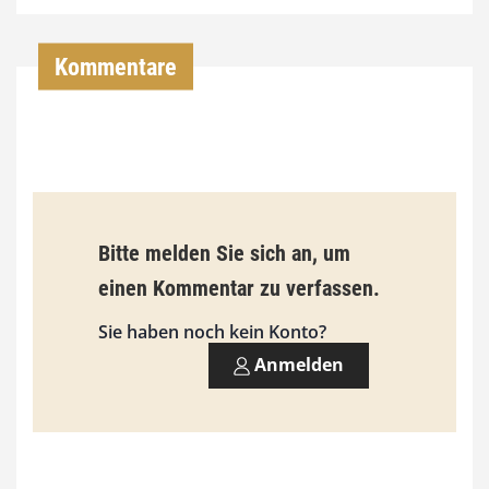
4
,
Kommentare
0
0
€
b
Bitte melden Sie sich an, um
i
einen Kommentar zu verfassen.
s
9
Sie haben noch kein Konto?
3
Anmelden
,
0
0