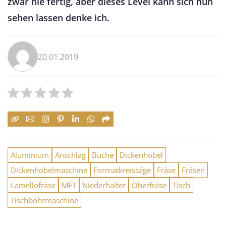
zwar nie fertig, aber dieses Level kann sich nun
sehen lassen denke ich.
20.01.2019
Aluminium
Anschlag
Buche
Dickenhobel
Dickenhobelmaschine
Formatkreissäge
Fräse
Fräsen
Lamellofräse
MFT
Niederhalter
Oberfräse
Tisch
Tischbohrmaschine