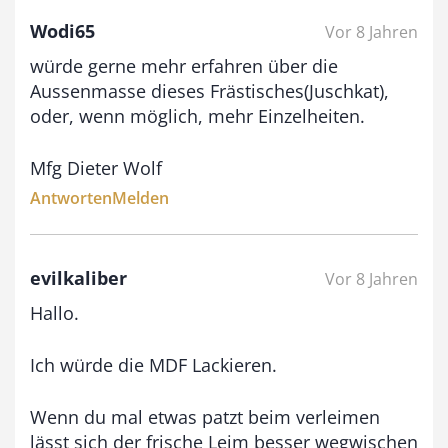
Wodi65
Vor 8 Jahren
€
würde gerne mehr erfahren über die
b
Aussenmasse dieses Frästisches(Juschkat),
i
oder, wenn möglich, mehr Einzelheiten.
s
Mfg Dieter Wolf
9
Antworten
Melden
3
,
0
evilkaliber
Vor 8 Jahren
0
Hallo.
Ich würde die MDF Lackieren.
€
Wenn du mal etwas patzt beim verleimen
lässt sich der frische Leim besser wegwischen