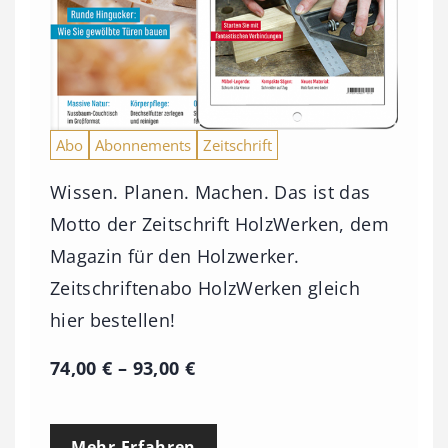
Abo
Abonnements
Zeitschrift
Wissen. Planen. Machen. Das ist das
Motto der Zeitschrift HolzWerken, dem
Magazin für den Holzwerker.
Zeitschriftenabo HolzWerken gleich
hier bestellen!
P
74,00
€
–
93,00
€
r
e
Mehr Erfahren