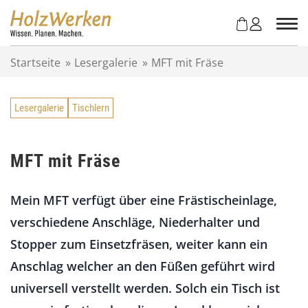
Z
u
m
I
Startseite
»
Lesergalerie
»
MFT mit Fräse
n
h
a
Lesergalerie
Tischlern
l
t
s
p
MFT mit Fräse
r
i
Mein MFT verfügt über eine Frästischeinlage,
n
g
verschiedene Anschläge, Niederhalter und
e
Stopper zum Einsetzfräsen, weiter kann ein
n
Anschlag welcher an den Füßen geführt wird
universell verstellt werden. Solch ein Tisch ist