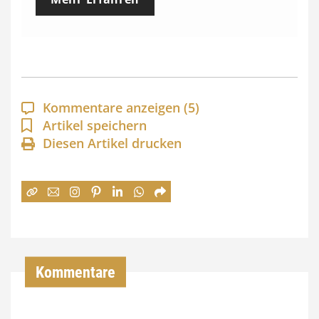
i
s
s
p
a
Kommentare anzeigen
(5)
n
Artikel speichern
Diesen Artikel drucken
n
e
:
7
4
,
Kommentare
0
0