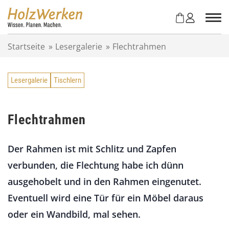
Z
u
m
I
Startseite
»
Lesergalerie
»
Flechtrahmen
n
h
a
Lesergalerie
Tischlern
l
t
s
p
Flechtrahmen
r
i
Der Rahmen ist mit Schlitz und Zapfen
n
g
verbunden, die Flechtung habe ich dünn
e
ausgehobelt und in den Rahmen eingenutet.
n
Eventuell wird eine Tür für ein Möbel daraus
oder ein Wandbild, mal sehen.