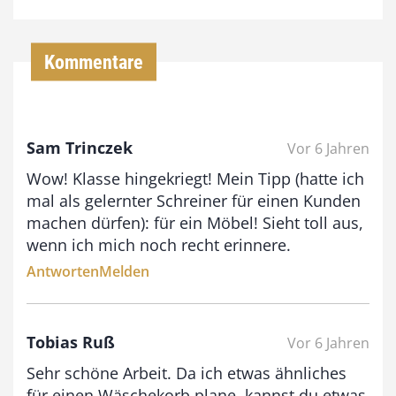
4
,
Kommentare
0
0
Sam Trinczek
Vor 6 Jahren
€
Wow! Klasse hingekriegt! Mein Tipp (hatte ich
b
mal als gelernter Schreiner für einen Kunden
i
machen dürfen): für ein Möbel! Sieht toll aus,
wenn ich mich noch recht erinnere.
s
Antworten
Melden
9
3
,
Tobias Ruß
Vor 6 Jahren
0
Sehr schöne Arbeit. Da ich etwas ähnliches
0
für einen Wäschekorb plane, kannst du etwas