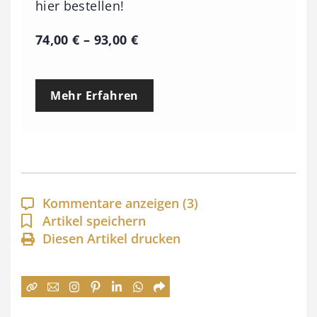
hier bestellen!
P
74,00
€
–
93,00
€
r
e
Mehr Erfahren
i
s
s
p
a
Kommentare anzeigen
(3)
n
Artikel speichern
Diesen Artikel drucken
n
e
:
7