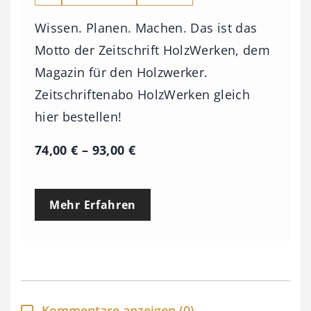
Wissen. Planen. Machen. Das ist das
Motto der Zeitschrift HolzWerken, dem
Magazin für den Holzwerker.
Zeitschriftenabo HolzWerken gleich
hier bestellen!
P
74,00
€
–
93,00
€
r
e
Mehr Erfahren
i
s
s
p
a
Kommentare anzeigen
(0)