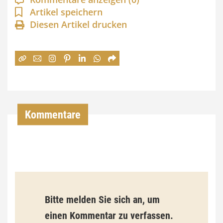
n
Artikel speichern
Diesen Artikel drucken
n
e
:
7
4
,
Kommentare
0
0
€
b
Bitte melden Sie sich an, um
i
einen Kommentar zu verfassen.
s