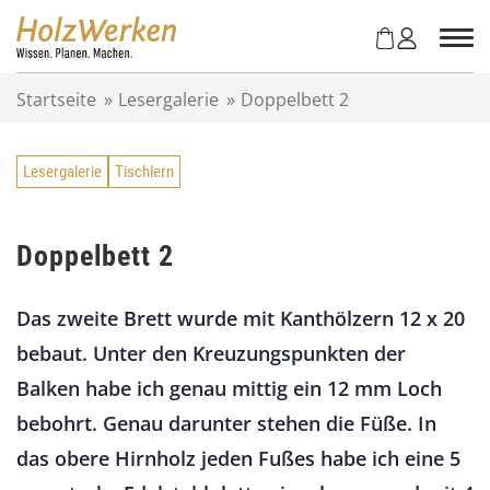
Z
u
m
I
Startseite
»
Lesergalerie
»
Doppelbett 2
n
h
a
Lesergalerie
Tischlern
l
t
s
p
Doppelbett 2
r
i
Das zweite Brett wurde mit Kanthölzern 12 x 20
n
g
bebaut. Unter den Kreuzungspunkten der
e
Balken habe ich genau mittig ein 12 mm Loch
n
bebohrt. Genau darunter stehen die Füße. In
das obere Hirnholz jeden Fußes habe ich eine 5