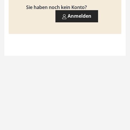
9
Sie haben noch kein Konto?
3
Anmelden
,
0
0
€