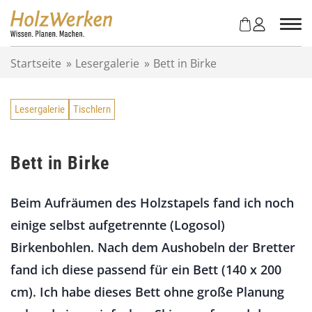
Z
u
m
I
Startseite
»
Lesergalerie
»
Bett in Birke
n
h
a
Lesergalerie
Tischlern
l
t
s
p
Bett in Birke
r
i
Beim Aufräumen des Holzstapels fand ich noch
n
g
einige selbst aufgetrennte (Logosol)
e
Birkenbohlen. Nach dem Aushobeln der Bretter
n
fand ich diese passend für ein Bett (140 x 200
cm). Ich habe dieses Bett ohne große Planung