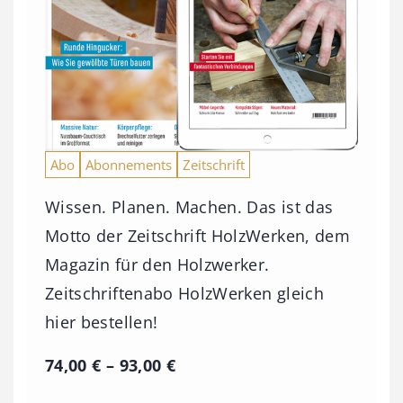
Abo
Abonnements
Zeitschrift
Wissen. Planen. Machen. Das ist das
Motto der Zeitschrift HolzWerken, dem
Magazin für den Holzwerker.
Zeitschriftenabo HolzWerken gleich
hier bestellen!
P
74,00
€
–
93,00
€
r