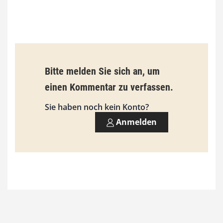
0
€
b
Bitte melden Sie sich an, um
i
einen Kommentar zu verfassen.
s
9
Sie haben noch kein Konto?
3
Anmelden
,
0
0
€