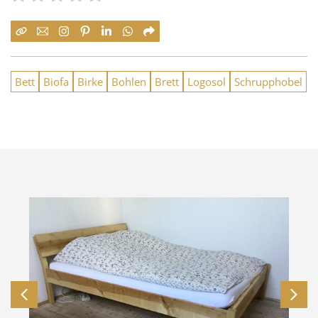
Bett
Biofa
Birke
Bohlen
Brett
Logosol
Schrupphobel