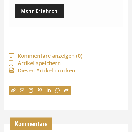
e
Mehr Erfahren
i
s
s
p
a
Kommentare anzeigen
(0)
n
Artikel speichern
Diesen Artikel drucken
n
e
:
7
4
,
Kommentare
0