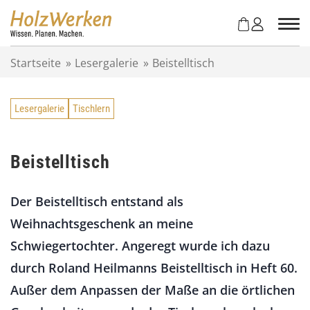
Z
u
m
I
Startseite
»
Lesergalerie
»
Beistelltisch
n
h
a
Lesergalerie
Tischlern
l
t
s
p
Beistelltisch
r
i
Der Beistelltisch entstand als
n
g
Weihnachtsgeschenk an meine
e
Schwiegertochter. Angeregt wurde ich dazu
n
durch Roland Heilmanns Beistelltisch in Heft 60.
Außer dem Anpassen der Maße an die örtlichen