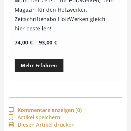
Motto der Zeitschrift HolzWerken, dem
Magazin für den Holzwerker.
Zeitschriftenabo HolzWerken gleich
hier bestellen!
P
74,00
€
–
93,00
€
r
e
Mehr Erfahren
i
s
s
p
a
Kommentare anzeigen
(0)
n
Artikel speichern
Diesen Artikel drucken
n