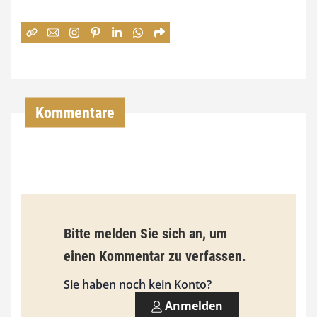
e
:
7
4
,
Kommentare
0
0
€
b
Bitte melden Sie sich an, um
i
einen Kommentar zu verfassen.
s
9
Sie haben noch kein Konto?
3
Anmelden