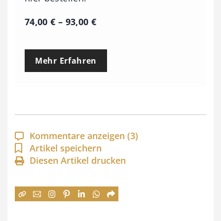
P
74,00
€
–
93,00
€
r
e
Mehr Erfahren
i
s
s
p
a
Kommentare anzeigen
(3)
n
Artikel speichern
Diesen Artikel drucken
n
e
:
7