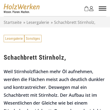
Z
u
m
I
Startseite
»
Lesergalerie
»
Schachbrett Stirnholz,
n
h
a
Lesergalerie
Sonstiges
l
t
s
p
Schachbrett Stirnholz,
r
i
Weil Stirnholzflächen mehr Öl aufnehmen,
n
g
werden die Flächen meist auch deutlich dunkler
e
und kontrastreicher. Deswegen mal ein
n
Schachbrett mit Stirnholz. Der Aufbau ist im
Wesentlichen der Gleiche wie bei einem