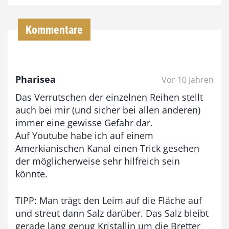
4
,
Kommentare
0
0
Pharisea
Vor 10 Jahren
€
Das Verrutschen der einzelnen Reihen stellt
b
auch bei mir (und sicher bei allen anderen)
i
immer eine gewisse Gefahr dar.
Auf Youtube habe ich auf einem
s
Amerkianischen Kanal einen Trick gesehen
9
der möglicherweise sehr hilfreich sein
3
könnte.
,
TIPP: Man trägt den Leim auf die Fläche auf
0
und streut dann Salz darüber. Das Salz bleibt
0
gerade lang genug Kristallin um die Bretter