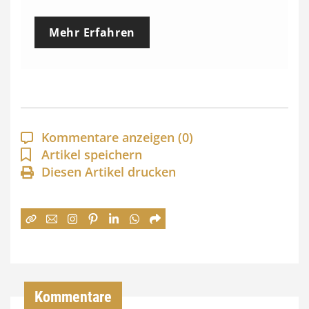
e
Mehr Erfahren
i
s
s
p
a
Kommentare anzeigen
(0)
n
Artikel speichern
Diesen Artikel drucken
n
e
:
7
4
,
Kommentare
0