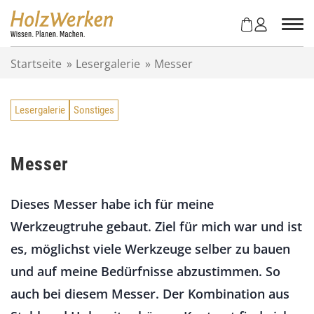
Z
u
m
I
Startseite
»
Lesergalerie
»
Messer
n
h
a
Lesergalerie
Sonstiges
l
t
s
p
Messer
r
i
Dieses Messer habe ich für meine
n
g
Werkzeugtruhe gebaut. Ziel für mich war und ist
e
es, möglichst viele Werkzeuge selber zu bauen
n
und auf meine Bedürfnisse abzustimmen. So
auch bei diesem Messer. Der Kombination aus