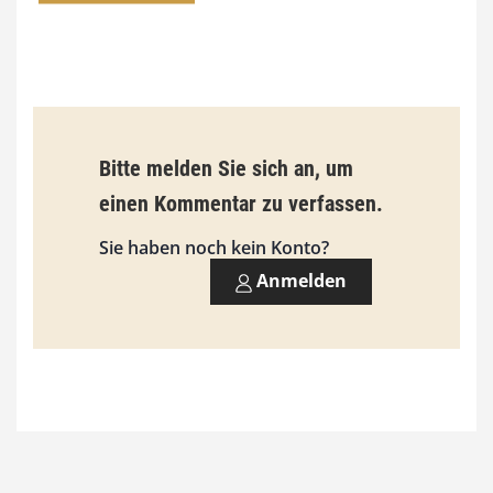
0
€
b
Bitte melden Sie sich an, um
i
einen Kommentar zu verfassen.
s
9
Sie haben noch kein Konto?
3
Anmelden
,
0
0
€