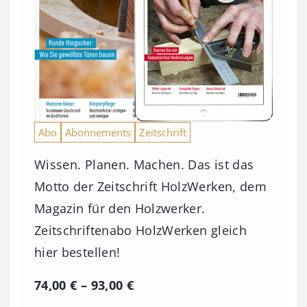
Abo
Abonnements
Zeitschrift
Wissen. Planen. Machen. Das ist das
Motto der Zeitschrift HolzWerken, dem
Magazin für den Holzwerker.
Zeitschriftenabo HolzWerken gleich
hier bestellen!
P
74,00
€
–
93,00
€
r