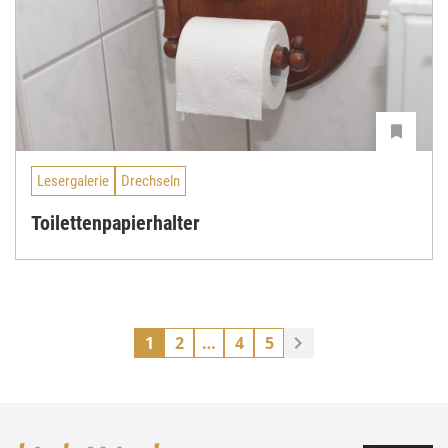
Lesergalerie
Drechseln
Toilettenpapierhalter
1
2
…
4
5