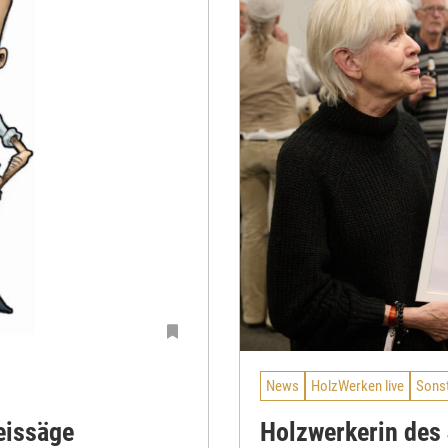
News
HolzWerken live
Sons
eissäge
Holzwerkerin des 