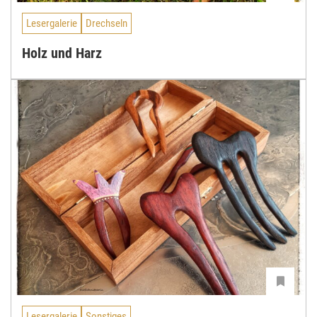
Lesergalerie
Drechseln
Holz und Harz
Lesergalerie
Sonstiges