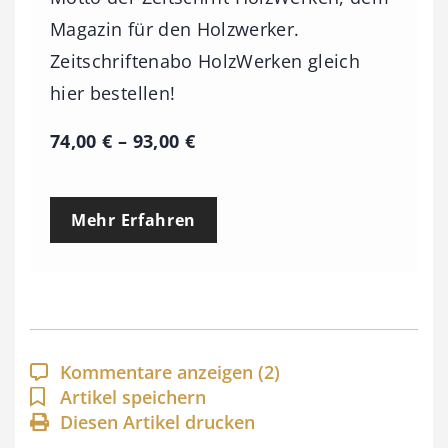
Magazin für den Holzwerker.
Zeitschriftenabo HolzWerken gleich
hier bestellen!
P
74,00
€
–
93,00
€
r
e
Mehr Erfahren
i
s
s
p
a
Kommentare anzeigen
(2)
n
Artikel speichern
Diesen Artikel drucken
n