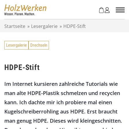
Z
u
m
I
Startseite
»
Lesergalerie
»
HDPE-Stift
n
h
a
Lesergalerie
Drechseln
l
t
s
p
HDPE-Stift
r
i
Im Internet kursieren zahlreiche Tutorials wie
n
g
man alte HDPE-Plastik schmelzen und recyclen
e
kann. Ich dachte mir ich probiere mal einen
n
Kugelschreiberrohling aus HDPE. Erst braucht
man genug HDPE. Dieses wird kleingeschnitten.