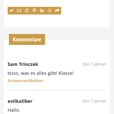
e
:
7
4
,
Kommentare
0
0
Sam Trinczek
Vor 7 Jahren
€
tssss, was es alles gibt! Klasse!
b
Antworten
Melden
i
s
9
evilkaliber
Vor 7 Jahren
3
Hallo.