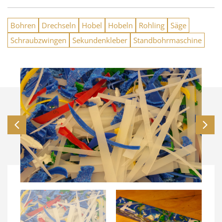
Bohren
Drechseln
Hobel
Hobeln
Rohling
Säge
Schraubzwingen
Sekundenkleber
Standbohrmaschine