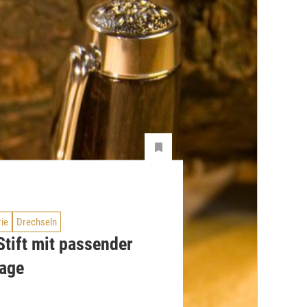
rie
Drechseln
Stift mit passender
lage