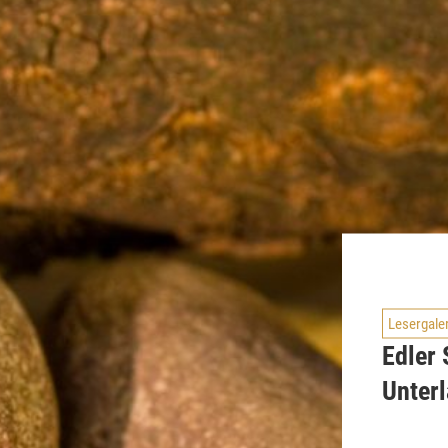
Lesergale
Edler 
Unter