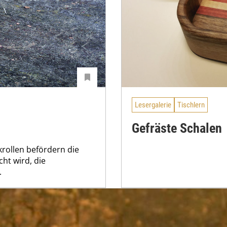
Lesergalerie
Tischlern
Gefräste Schalen
nkrollen befördern die
ht wird, die
.