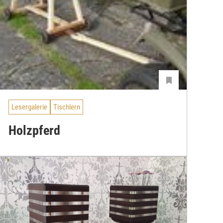
Lesergalerie
Tischlern
Holzpferd