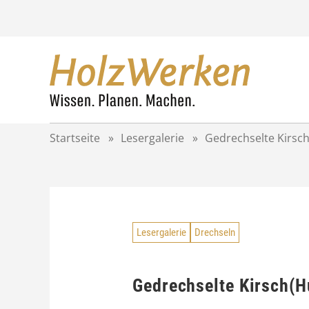
Z
u
m
I
n
h
a
l
t
Startseite
»
Lesergalerie
»
Gedrechselte Kirsch
s
p
r
i
n
g
Lesergalerie
Drechseln
e
n
Gedrechselte Kirsch(H