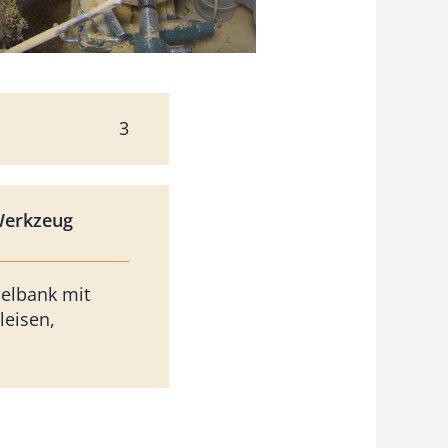
3
Werkzeug
elbank mit
leisen,