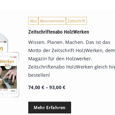
Abo
Abonnements
Zeitschrift
Zeitschriftenabo HolzWerken
Wissen. Planen. Machen. Das ist das
Motto der Zeitschrift HolzWerken, de
Magazin für den Holzwerker.
Zeitschriftenabo HolzWerken gleich hi
bestellen!
P
74,00
€
–
93,00
€
r
e
Mehr Erfahren
i