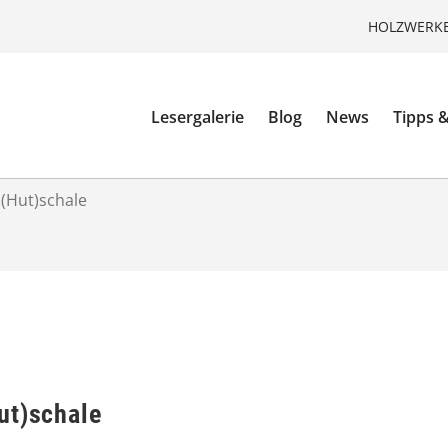
HOLZWERKE
Lesergalerie
Blog
News
Tipps &
(Hut)schale
ut)schale