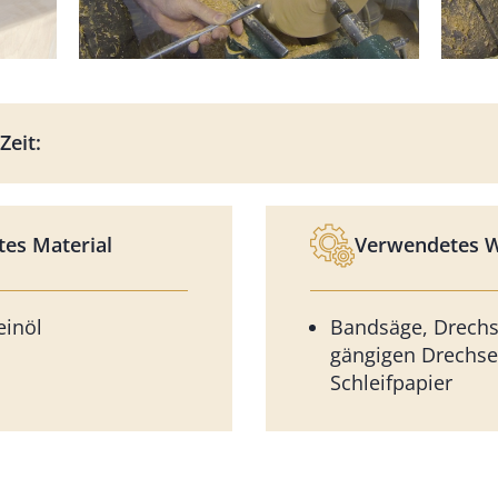
Zeit:
es Material
Verwendetes 
einöl
Bandsäge, Drechs
gängigen Drechse
Schleifpapier