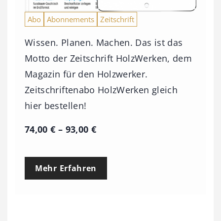
Abo
Abonnements
Zeitschrift
Wissen. Planen. Machen. Das ist das
Motto der Zeitschrift HolzWerken, dem
Magazin für den Holzwerker.
Zeitschriftenabo HolzWerken gleich
hier bestellen!
P
74,00
€
–
93,00
€
r
e
Mehr Erfahren
i
s
s