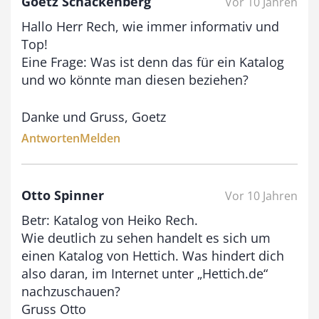
Goetz Schackenberg
Vor 10 Jahren
i
Hallo Herr Rech, wie immer informativ und
s
Top!
9
Eine Frage: Was ist denn das für ein Katalog
3
und wo könnte man diesen beziehen?
,
Danke und Gruss, Goetz
0
Antworten
Melden
0
€
Otto Spinner
Vor 10 Jahren
Betr: Katalog von Heiko Rech.
Wie deutlich zu sehen handelt es sich um
einen Katalog von Hettich. Was hindert dich
also daran, im Internet unter „Hettich.de“
nachzuschauen?
Gruss Otto