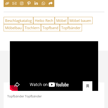
Beschlagkatalog
Heiko Rech
Möbel
Möbel bauen
Möbelbau
Tischlern
Topfband
Topfbänder
Topfbänder Topfbänder