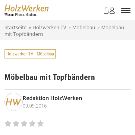
Z
u
m
I
Startseite
»
Holzwerken TV
»
Möbelbau
»
Möbelbau
n
mit Topfbändern
h
a
l
Holzwerken TV
Möbelbau
t
s
p
r
Möbelbau mit Topfbändern
i
n
g
Redaktion HolzWerken
e
09.09.2016
n