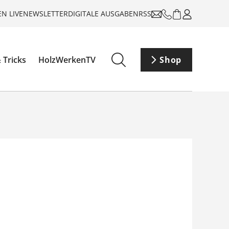
N LIVE
NEWSLETTER
DIGITALE AUSGABEN
RSS
 Tricks
HolzWerkenTV
Shop