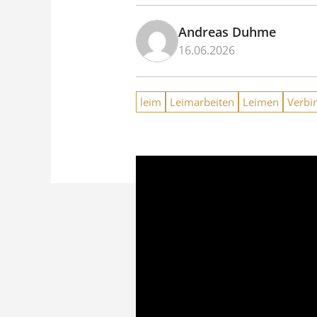
Andreas Duhme
16.06.2026
leim
Leimarbeiten
Leimen
Verbi