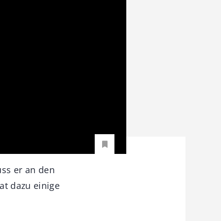
uss er an den
at dazu einige