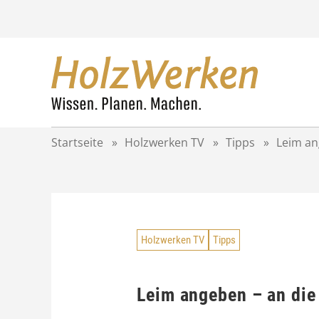
Z
u
m
I
n
h
a
l
t
Startseite
»
Holzwerken TV
»
Tipps
»
Leim an
s
p
r
i
n
g
Holzwerken TV
Tipps
e
n
Leim angeben – an die 