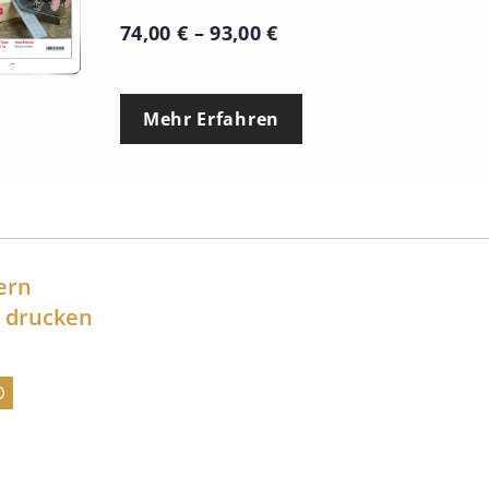
P
74,00
€
–
93,00
€
r
e
Mehr Erfahren
i
s
s
p
a
ern
n
l drucken
n
e
:
7
4