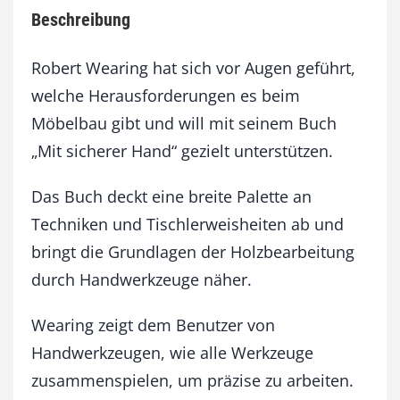
r
Beschreibung
H
a
n
Robert Wearing hat sich vor Augen geführt,
d
welche Herausforderungen es beim
M
Möbelbau gibt und will mit seinem Buch
e
n
„Mit sicherer Hand“ gezielt unterstützen.
g
e
Das Buch deckt eine breite Palette an
Techniken und Tischlerweisheiten ab und
bringt die Grundlagen der Holzbearbeitung
durch Handwerkzeuge näher.
Wearing zeigt dem Benutzer von
Handwerkzeugen, wie alle Werkzeuge
zusammenspielen, um präzise zu arbeiten.