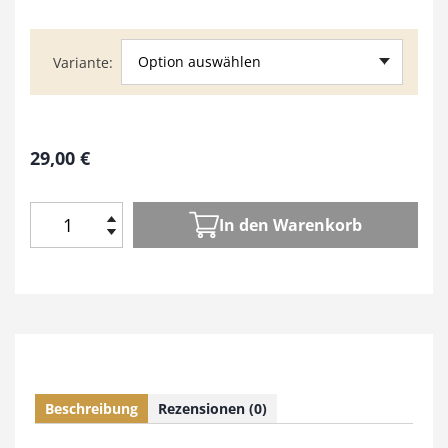
Option auswählen
Variante
29,00
€
In den Warenkorb
M
i
t
s
i
c
h
e
Beschreibung
Rezensionen (0)
r
e