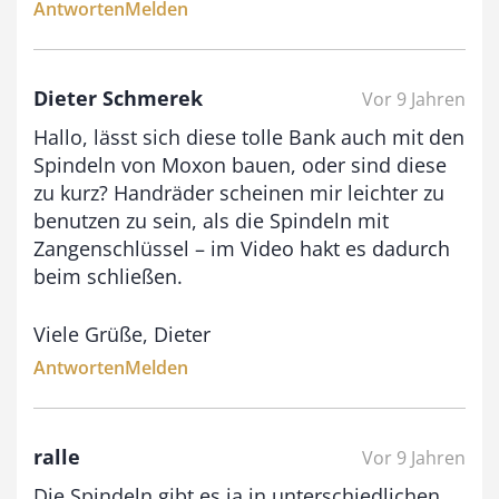
Antworten
Melden
,
0
Dieter Schmerek
0
Vor 9 Jahren
Hallo, lässt sich diese tolle Bank auch mit den
Spindeln von Moxon bauen, oder sind diese
€
zu kurz? Handräder scheinen mir leichter zu
benutzen zu sein, als die Spindeln mit
Zangenschlüssel – im Video hakt es dadurch
beim schließen.
Viele Grüße, Dieter
Antworten
Melden
ralle
Vor 9 Jahren
Die Spindeln gibt es ja in unterschiedlichen