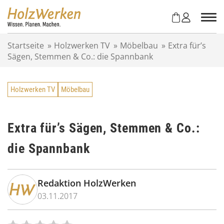
Z
u
m
I
Startseite
»
Holzwerken TV
»
Möbelbau
»
Extra für’s
n
Sägen, Stemmen & Co.: die Spannbank
h
a
l
Holzwerken TV
Möbelbau
t
s
p
r
Extra für’s Sägen, Stemmen & Co.:
i
die Spannbank
n
g
e
n
Redaktion HolzWerken
03.11.2017