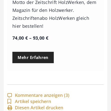
Motto der Zeitschrift HolzWerken, dem
Magazin für den Holzwerker.
Zeitschriftenabo HolzWerken gleich
hier bestellen!
P
74,00
€
–
93,00
€
r
e
Mehr Erfahren
i
s
s
p
a
Kommentare anzeigen
(3)
n
Artikel speichern
Diesen Artikel drucken
n