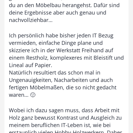
3
du an den Möbelbau herangehst. Dafür sind
,
deine Ergebnisse aber auch genau und
nachvollziehbar…
0
0
Ich persönlich habe bisher jeden IT Bezug
vermieden, einfache Dinge plane und
€
skizziere ich in der Werkstatt Freihand auf
einem Restholz, komplexeres mit Bleistift und
Lineal auf Papier.
Natürlich resultiert das schon mal in
Ungenauigkeiten, Nacharbeiten und auch
fertigen Möbelmaßen, die so nicht gedacht
waren… 🙂
Wobei ich dazu sagen muss, dass Arbeit mit
Holz ganz bewusst Kontrast und Ausgleich zu
meinem beruflichen IT-Leben ist, wie bei
erstaunlich vielen Hobby-Holzwerkern. Daher