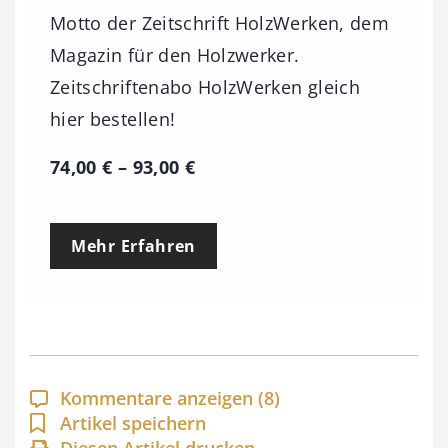
Motto der Zeitschrift HolzWerken, dem
Magazin für den Holzwerker.
Zeitschriftenabo HolzWerken gleich
hier bestellen!
P
74,00
€
–
93,00
€
r
e
Mehr Erfahren
i
s
s
p
a
Kommentare anzeigen
(8)
n
Artikel speichern