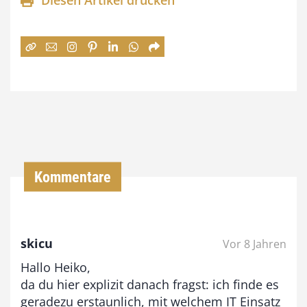
Diesen Artikel drucken
n
e
:
7
4
,
0
0
Kommentare
€
b
skicu
Vor 8 Jahren
i
Hallo Heiko,
s
da du hier explizit danach fragst: ich finde es
9
geradezu erstaunlich, mit welchem IT Einsatz