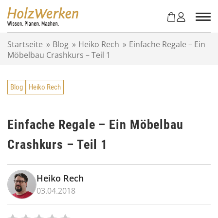
Z
u
m
I
Startseite
»
Blog
»
Heiko Rech
»
Einfache Regale – Ein
n
Möbelbau Crashkurs – Teil 1
h
a
l
Blog
Heiko Rech
t
s
p
r
Einfache Regale – Ein Möbelbau
i
Crashkurs – Teil 1
n
g
e
n
Heiko Rech
03.04.2018