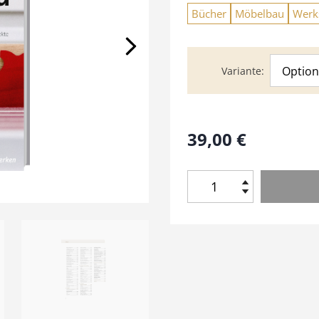
Bücher
Möbelbau
Werks
Option
Variante
39,00
€
G
r
u
n
d
k
u
r
s