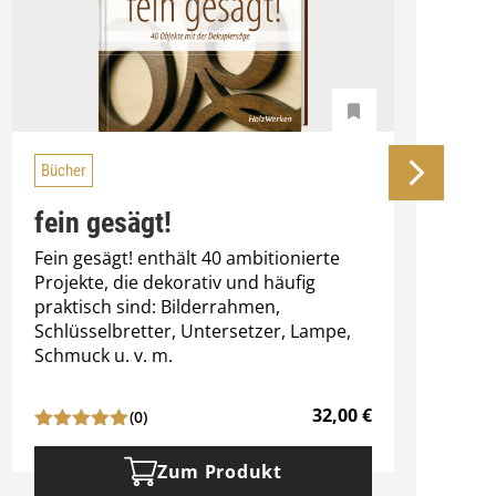
Bücher
fein gesägt!
Fein gesägt! enthält 40 ambitionierte
S
Projekte, die dekorativ und häufig
g
praktisch sind: Bilderrahmen,
E
Schlüsselbretter, Untersetzer, Lampe,
S
Schmuck u. v. m.
32,00
€
(0)
Zum Produkt