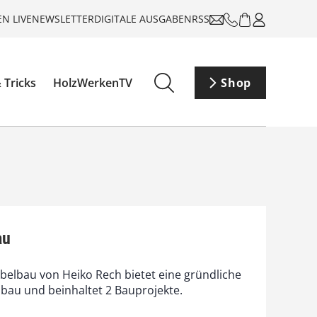
N LIVE
NEWSLETTER
DIGITALE AUSGABEN
RSS
 Tricks
HolzWerkenTV
Shop
au
elbau von Heiko Rech bietet eine gründliche
bau und beinhaltet 2 Bauprojekte.