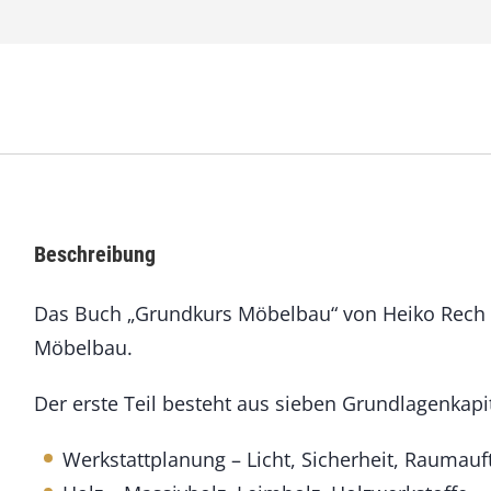
M
ö
b
e
l
b
a
u
M
e
Beschreibung
n
g
Das Buch „Grundkurs Möbelbau“ von Heiko Rech b
e
Möbelbau.
Der erste Teil besteht aus sieben Grundlagenkapi
Werkstattplanung – Licht, Sicherheit, Rauma