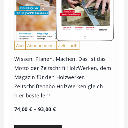
Abo
Abonnements
Zeitschrift
Wissen. Planen. Machen. Das ist das
Motto der Zeitschrift HolzWerken, dem
Magazin für den Holzwerker.
Zeitschriftenabo HolzWerken gleich
hier bestellen!
P
74,00
€
–
93,00
€
r
e