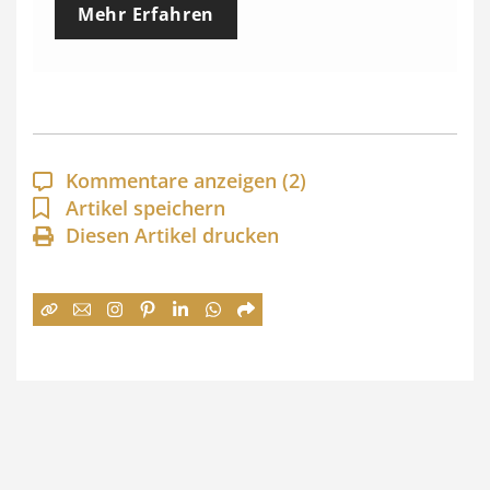
Mehr Erfahren
i
s
s
p
a
Kommentare anzeigen
(2)
n
Artikel speichern
Diesen Artikel drucken
n
e
:
7
4
,
0
0