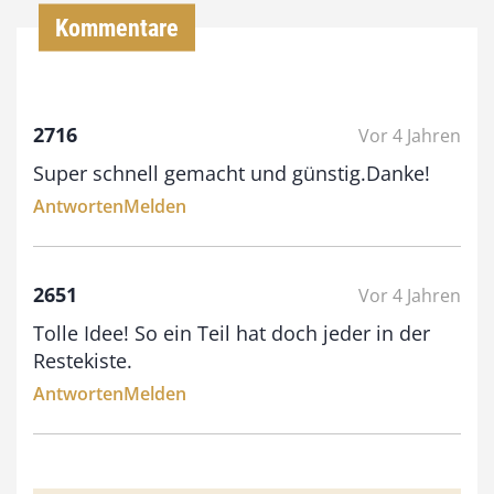
Kommentare
€
b
2716
Vor 4 Jahren
i
Super schnell gemacht und günstig.Danke!
s
Antworten
Melden
9
3
,
2651
Vor 4 Jahren
0
Tolle Idee! So ein Teil hat doch jeder in der
0
Restekiste.
Antworten
Melden
€