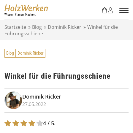
Z
u
m
I
Startseite
»
Blog
»
Dominik Ricker
»
Winkel für die
n
Führungsschiene
h
a
l
Blog
Dominik Ricker
t
s
p
r
Winkel für die Führungsschiene
i
n
g
Dominik Ricker
e
27.05.2022
n
4
/ 5.