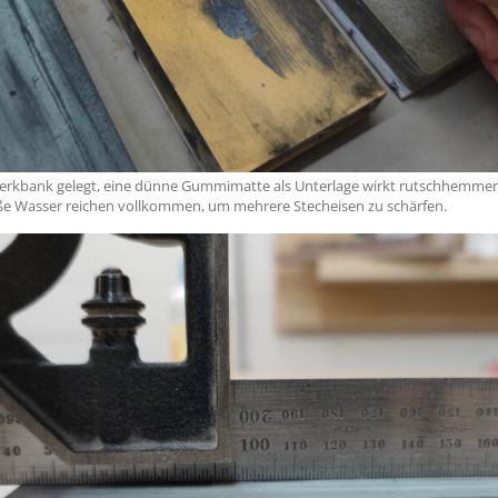
Werkbank gelegt, eine dünne Gummimatte als Unterlage wirkt rutschhemmen
ße Wasser reichen vollkommen, um mehrere Stecheisen zu schärfen.