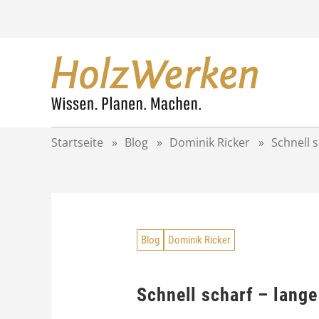
Z
u
m
I
n
h
a
l
t
Startseite
»
Blog
»
Dominik Ricker
»
Schnell s
s
p
r
i
n
g
Blog
Dominik Ricker
e
n
Schnell scharf – lange