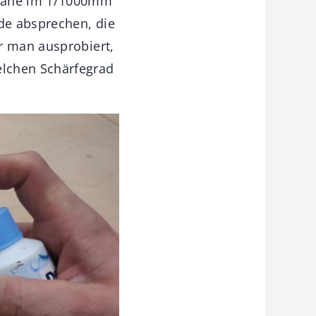
späne im 1/1000mm
ude absprechen, die
r man ausprobiert,
elchen Schärfegrad