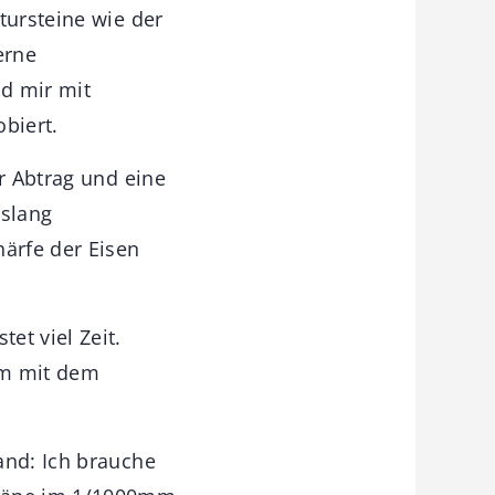
tursteine wie der
erne
nd mir mit
biert.
er Abtrag und eine
islang
ärfe der Eisen
et viel Zeit.
 um mit dem
and: Ich brauche