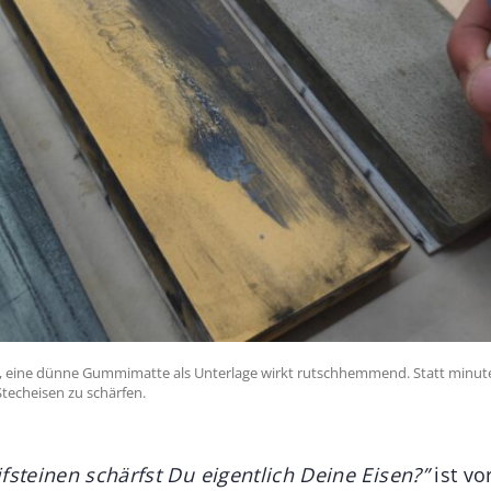
t, eine dünne Gummimatte als Unterlage wirkt rutschhemmend. Statt minut
echeisen zu schärfen.
fsteinen schärfst Du eigentlich Deine Eisen?”
ist vo