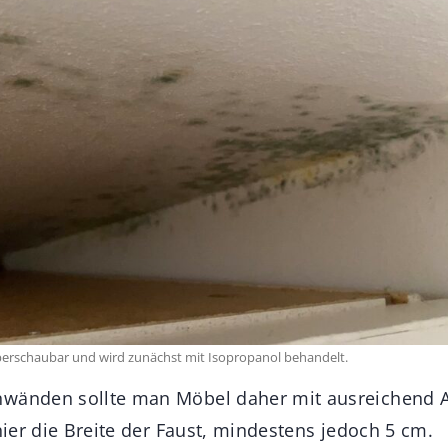
berschaubar und wird zunächst mit Isopropanol behandelt.
nwänden sollte man Möbel daher mit ausreichend A
 hier die Breite der Faust, mindestens jedoch 5 cm.