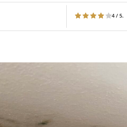
4
/ 5.