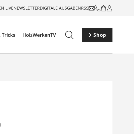
N LIVE
NEWSLETTER
DIGITALE AUSGABEN
RSS
 Tricks
HolzWerkenTV
Shop
n