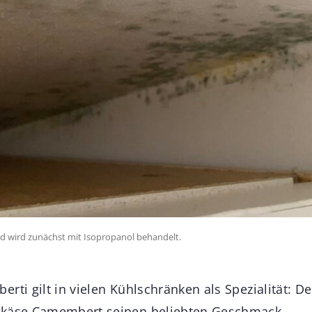
d wird zunächst mit Isopropanol behandelt.
rti gilt in vielen Kühlschränken als Spezialität: D
hkäse Camembert seinen beliebten Geschmack.