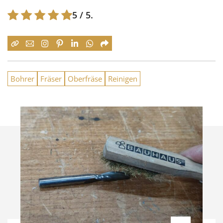
5
/ 5.
Bohrer
Fräser
Oberfräse
Reinigen