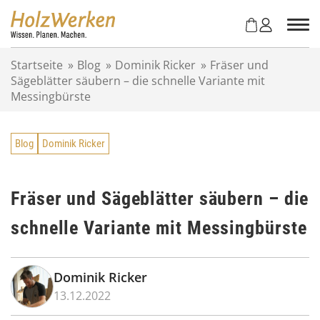
Z
u
m
I
Startseite
»
Blog
»
Dominik Ricker
»
Fräser und
n
Sägeblätter säubern – die schnelle Variante mit
h
Messingbürste
a
l
t
Blog
Dominik Ricker
s
p
r
i
Fräser und Sägeblätter säubern – die
n
schnelle Variante mit Messingbürste
g
e
n
Dominik Ricker
13.12.2022