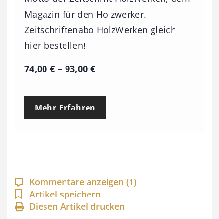
Magazin für den Holzwerker.
Zeitschriftenabo HolzWerken gleich
hier bestellen!
P
74,00
€
–
93,00
€
r
e
Mehr Erfahren
i
s
s
p
a
Kommentare anzeigen
(1)
n
Artikel speichern
Diesen Artikel drucken
n