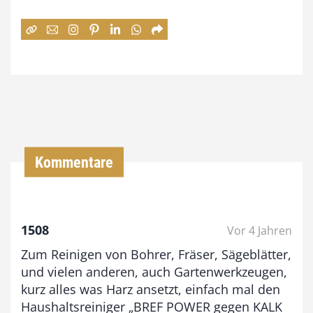
e
:
7
4
,
0
0
Kommentare
€
b
1508
Vor 4 Jahren
i
Zum Reinigen von Bohrer, Fräser, Sägeblätter,
s
und vielen anderen, auch Gartenwerkzeugen,
9
kurz alles was Harz ansetzt, einfach mal den
3
Haushaltsreiniger „BREF POWER gegen KALK